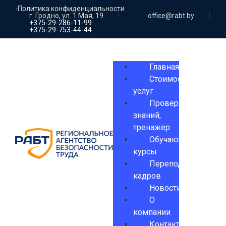
-Политика конфиденциальности
г. Гродно, ул. 1 Мая, 19
office@rabt.by
+375-29-286-11-99
+375-29-753-44-44
Главная
Стоимость
услуг
Проверка
знаний,
тренажер
Обучающие
курсы
Переподготовка
кадров
Новости
О
компании
Контакты